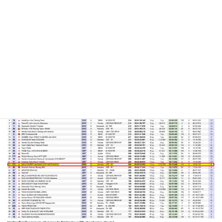
合計4回のピットウォークは、『
ばくおん!!～天野恩紗のニコイチ
繁盛記～
』や、長野県PRキャラクター『
アルクマ
』の人気もあ
り、注目を浴びて大盛況でした。