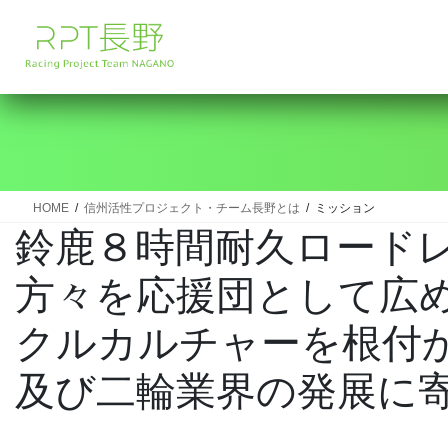
コ
ナ
ン
ビ
テ
ゲ
ン
ー
ツ
シ
へ
ョ
ス
ン
キ
に
ッ
移
HOME
信州活性プロジェクト・チーム長野とは
ミッション
プ
動
鈴鹿８時間耐久ロード
方々を応援団として広
クルカルチャーを根付
及び二輪業界の発展に