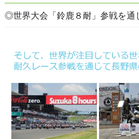
◎世界大会「鈴鹿８耐」参戦を通