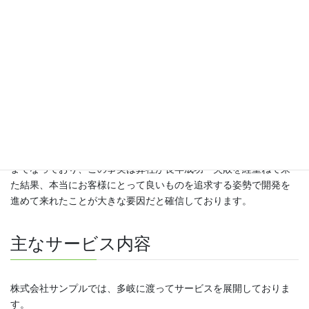
その時、初心に戻ってお客様のニーズに徹底的に応えるモノ作り
を企業理念において一からやり直そうという声のもと、弊社は常
識を疑う姿勢を身につけて参りました。
当初、奇抜で斬新な見た目からなかなか受け入れてもらえないこ
とも多々ありましたが、地道な努力を続けることで少しずつお客
様にご理解をいただけるようになり、その結果、現在に至ってお
ります。
当初、奇抜だと言われておりましたものが今ではスタンダードと
までなっており、この事実は弊社が長年成功・失敗を経重ねて来
た結果、本当にお客様にとって良いものを追求する姿勢で開発を
進めて来れたことが大きな要因だと確信しております。
主なサービス内容
株式会社サンプルでは、多岐に渡ってサービスを展開しておりま
す。